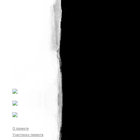
Остров Врангеля
Таймырский
Тебердинский
П
Тункинский
Поронайский
Прибайкальский
У
Приокско-Террасный
Убсунурская котловина
Угра
О проекте
Участники проекта