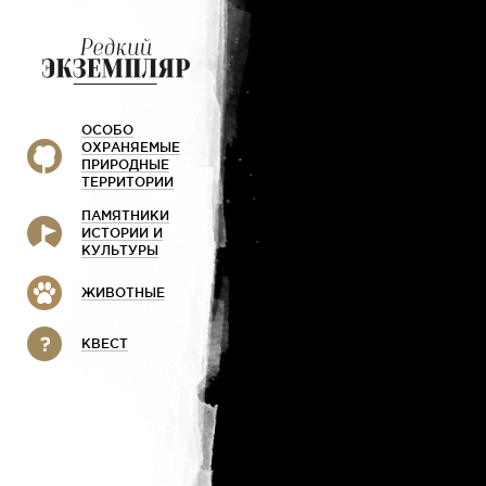
Л
Р
Х
ОСОБО
ОХРАНЯЕМЫЕ
Лазовский
Русская Арктика
Ха
ПРИРОДНЫЕ
Лапландский
ТЕРРИТОРИИ
Русский Север
Хо
ПАМЯТНИКИ
М
С
Ц
ИСТОРИИ И
КУЛЬТУРЫ
Малая Сосьва
Сайлюгемский
Це
Мордовский
Самарская Лука
ЖИВОТНЫЕ
Ш
Саяно-Шушенский
О
Шу
КВЕСТ
Северо-Осетинский
Окский (биосферный)
Сихотэ-Алинский
Ю
Олекминский
Смоленское Поозерье
Юг
Онежское Поморье
Сочинский
Ю
Оренбургский
Орловское полесье
Т